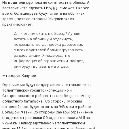
Но водители фур пока не хотят ехать в объезд. А
заставить это сделать ГИБДД не может. Скорее
всего, большегрузы будут стоять на обочинах
трассы, хотя со стороны Жигулевска их
практически нет.
Для чего им ехать в объезд? Лучше
встать на обочину и отдохнуть,
подождать, когда пробка рассосется.
У всех водителей большегрузов есть
радиостанции. Я надеюсь, что
информация об ограничении пойдет,
они будут вставать на отдых,
— говорит Капунов.
Ограничения будут поддерживать не только силы
тольяттинской госавтоинспекции, но и
Ставропольского района, также обещана помощь
областного батальона. Со стороны Москвы
основной пост будет стоять на 943-м км в районе
Большой Рязани. Со стороны Самары ограничение
вводится от развязки Обводного шоссе и М-5 на
972-м км. Непосредственно на тольяттинском
участке М-5 планируется выставлять до 6 экипажей