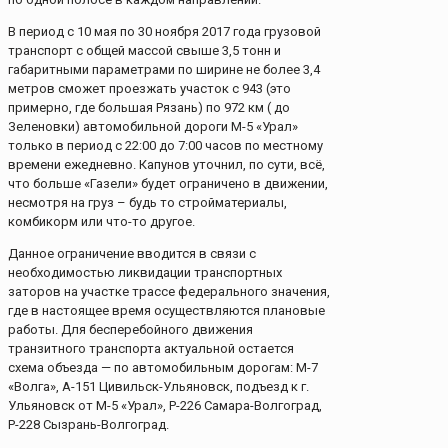
В период с 10 мая по 30 ноября 2017 года грузовой
транспорт с общей массой свыше 3,5 тонн и
габаритными параметрами по ширине не более 3,4
метров сможет проезжать участок с 943 (это
примерно, где большая Рязань) по 972 км ( до
Зеленовки) автомобильной дороги М-5 «Урал»
только в период с 22:00 до 7:00 часов по местному
времени ежедневно. Капунов уточнил, по сути, всё,
что больше «Газели» будет ограничено в движении,
несмотря на груз – будь то стройматериалы,
комбикорм или что-то другое.
Данное ограничение вводится в связи с
необходимостью ликвидации транспортных
заторов на участке трассе федерального значения,
где в настоящее время осуществляются плановые
работы. Для бесперебойного движения
транзитного транспорта актуальной остается
схема объезда — по автомобильным дорогам: М-7
«Волга», А-151 Цивильск-Ульяновск, подъезд к г.
Ульяновск от М-5 «Урал», Р-226 Самара-Волгоград,
Р-228 Сызрань-Волгоград.