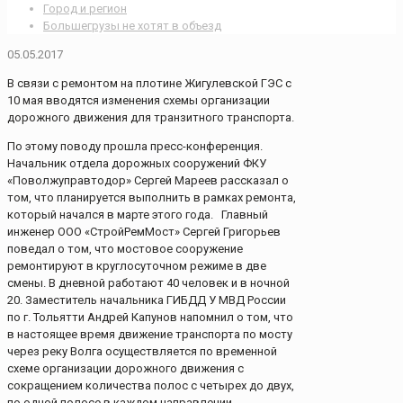
Город и регион
Большегрузы не хотят в объезд
05.05.2017
В связи с ремонтом на плотине Жигулевской ГЭС с
10 мая вводятся изменения схемы организации
дорожного движения для транзитного транспорта.
По этому поводу прошла пресс-конференция.
Начальник отдела дорожных сооружений ФКУ
«Поволжуправтодор» Сергей Мареев рассказал о
том, что планируется выполнить в рамках ремонта,
который начался в марте этого года. Главный
инженер ООО «СтройРемМост» Сергей Григорьев
поведал о том, что мостовое сооружение
ремонтируют в круглосуточном режиме в две
смены. В дневной работают 40 человек и в ночной
20. Заместитель начальника ГИБДД У МВД России
по г. Тольятти Андрей Капунов напомнил о том, что
в настоящее время движение транспорта по мосту
через реку Волга осуществляется по временной
схеме организации дорожного движения с
сокращением количества полос с четырех до двух,
по одной полосе в каждом направлении.