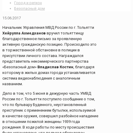
Город и регион
Безопасный дом
15.06.2017
Начальник Управления МВД России по г. Тольятти
Хейрулла Ахмедханов
вручил тольяттинцу
благодарственное письмо за проявленную
активную гражданскую позицию. Происходило это
в торжественной обстановке в полиции в
присутствии личного состава. Награждался
представитель некоммерческого партнерства
«Безопасный дом»
Владислав Костин
, благодаря
которому в жилых домах города устанавливается
система видеонаблюдения с аналогичным
названием.
Дело в том, что 5 июня в дежурную часть УМВД
России по г. Тольятти поступило сообщение о том,
что по бульвару Буденного, неустановленный
преступник с применением бутылки, используемой
в качестве оружия, совершил разбойное нападение
в отношении пожилой женщины 1939 года
рождения. В ходе работы по месту происшествия
было установлено, что подъезд оборудован